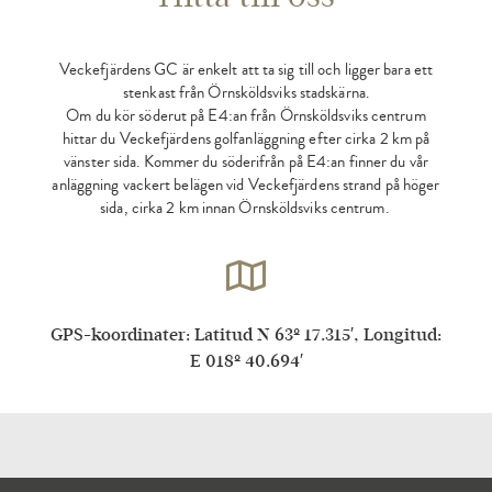
Veckefjärdens GC är enkelt att ta sig till och ligger bara ett
stenkast från Örnsköldsviks stadskärna.
Om du kör söderut på E4:an från Örnsköldsviks centrum
hittar du Veckefjärdens golfanläggning efter cirka 2 km på
vänster sida. Kommer du söderifrån på E4:an finner du vår
anläggning vackert belägen vid Veckefjärdens strand på höger
sida, cirka 2 km innan Örnsköldsviks centrum.
GPS-koordinater: Latitud N 63º 17.315′, Longitud:
E 018º 40.694′