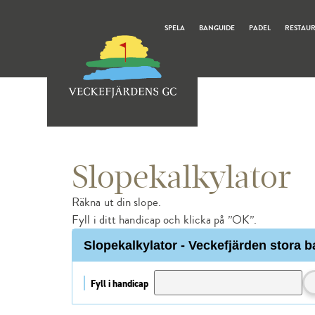
SPELA
BANGUIDE
PADEL
RESTAU
Slopekalkylator
Räkna ut din slope.
Fyll i ditt handicap och klicka på ”OK”.
Slopekalkylator - Veckefjärden stora 
Fyll i handicap