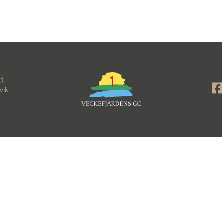
21
vik