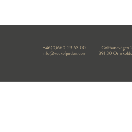
+46(0)660-29 63 00
Golfbanevägen 
info@veckefjarden.com
891 30 Örnskölds