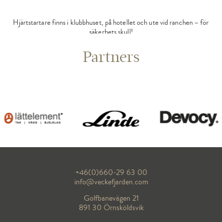
Hjärtstartare finns i klubbhuset, på hotellet och ute vid ranchen – för
säkerhets skull!
Partners
+46(0)660-29 63 00
info@veckefjarden.com
Golfbanevägen 21
891 30 Örnsköldsvik